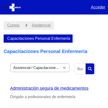
Acceder
Panel lateral
Salta al contenido principal
Cursos
Asistencial
Capacitaciones Personal Enfermería
Capacitaciones Personal Enfermería
Buscar curs
Categorías
Buscar cur
Administración segura de medicamentos
Dirigido a profesionales de enfermería